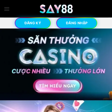
Bỏ
qua
nội
dung
ĐĂNG KÝ
ĐĂNG NHẬP