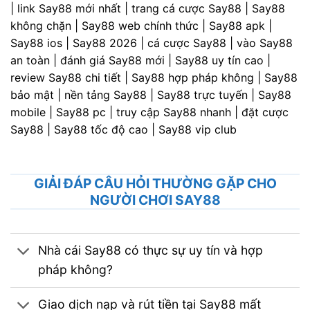
| link Say88 mới nhất | trang cá cược Say88 | Say88
không chặn | Say88 web chính thức | Say88 apk |
Say88 ios | Say88 2026 | cá cược Say88 | vào Say88
an toàn | đánh giá Say88 mới | Say88 uy tín cao |
review Say88 chi tiết | Say88 hợp pháp không | Say88
bảo mật | nền tảng Say88 | Say88 trực tuyến | Say88
mobile | Say88 pc | truy cập Say88 nhanh | đặt cược
Say88 | Say88 tốc độ cao | Say88 vip club
GIẢI ĐÁP CÂU HỎI THƯỜNG GẶP CHO
NGƯỜI CHƠI SAY88
Nhà cái Say88 có thực sự uy tín và hợp
pháp không?
Giao dịch nạp và rút tiền tại Say88 mất