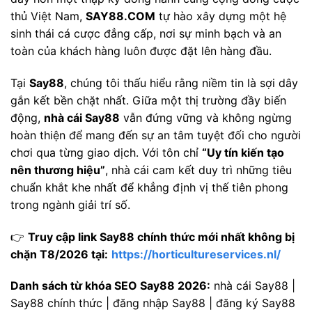
thủ Việt Nam,
SAY88.COM
tự hào xây dựng một hệ
sinh thái cá cược đẳng cấp, nơi sự minh bạch và an
toàn của khách hàng luôn được đặt lên hàng đầu.
Tại
Say88
, chúng tôi thấu hiểu rằng niềm tin là sợi dây
gắn kết bền chặt nhất. Giữa một thị trường đầy biến
động,
nhà cái Say88
vẫn đứng vững và không ngừng
hoàn thiện để mang đến sự an tâm tuyệt đối cho người
chơi qua từng giao dịch. Với tôn chỉ
“Uy tín kiến tạo
nên thương hiệu”
, nhà cái cam kết duy trì những tiêu
chuẩn khắt khe nhất để khẳng định vị thế tiên phong
trong ngành giải trí số.
👉
Truy cập link Say88 chính thức mới nhất không bị
chặn T8/2026 tại:
https://horticultureservices.nl/
Danh sách từ khóa SEO Say88 2026:
nhà cái Say88 |
Say88 chính thức | đăng nhập Say88 | đăng ký Say88