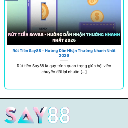
Rút Tiền Say88 – Hướng Dẫn Nhận Thưởng Nhanh Nhất
2026
Rút tiền Say88 là quy trình quan trọng giúp hội viên
chuyển đổi lợi nhuận [...]