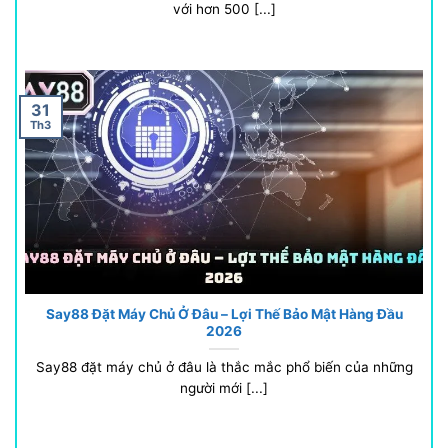
với hơn 500 [...]
31
Th3
Say88 Đặt Máy Chủ Ở Đâu – Lợi Thế Bảo Mật Hàng Đầu
2026
Say88 đặt máy chủ ở đâu là thắc mắc phổ biến của những
người mới [...]