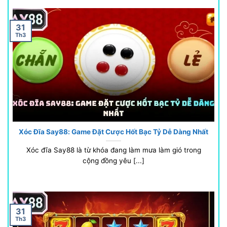
31
Th3
Xóc Đĩa Say88: Game Đặt Cược Hốt Bạc Tỷ Dễ Dàng Nhất
Xóc đĩa Say88 là từ khóa đang làm mưa làm gió trong
cộng đồng yêu [...]
31
Th3