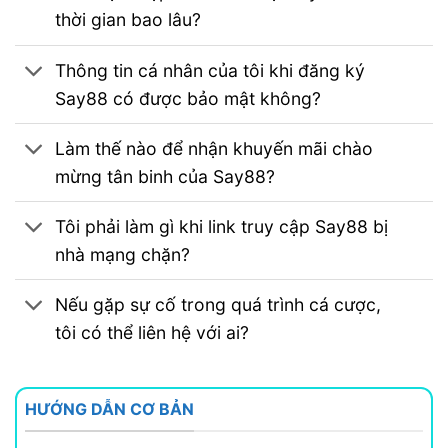
thời gian bao lâu?
Thông tin cá nhân của tôi khi đăng ký
Say88 có được bảo mật không?
Làm thế nào để nhận khuyến mãi chào
mừng tân binh của Say88?
Tôi phải làm gì khi link truy cập Say88 bị
nhà mạng chặn?
Nếu gặp sự cố trong quá trình cá cược,
tôi có thể liên hệ với ai?
HƯỚNG DẪN CƠ BẢN