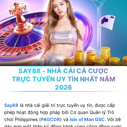
SAY88 - NHÀ CÁI CÁ CƯỢC
TRỰC TUYẾN UY TÍN NHẤT NĂM
2026
Say88
là nhà cái giải trí trực tuyến uy tín, được cấp
phép hoạt động hợp pháp bởi Cơ quan Quản lý Trò
chơi Philippines (
PAGCOR
) và
Isle of Man GSC
. Với bề
dày hơn một thập kỷ đồng hành cùng cộng đồng cược